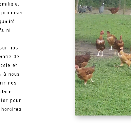
amiliale.
 proposer
qualité
fs ni
 sur nos
antie de
cale et
s à nous
rir nos
place.
cter pour
 horaires